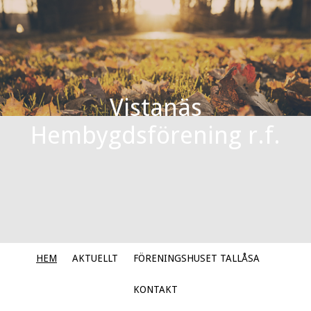
Vistanäs
Hembygdsförening r.f.
HEM
AKTUELLT
FÖRENINGSHUSET TALLÅSA
KONTAKT